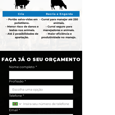
Cria
Recria e Engorda
- Portão salva-vidas em
- Curral para manejar até 250
polietileno.
animais.
- Menor risco de danos e
- Curral seguro para
lesões nos animais.
manejadores e animais.
- Até 2 possibilidades de
- Maior eficiência e
apartação.
produtividade no manejo.
FAÇA JÁ O SEU ORÇAMENTO
Nome completo
*
Profissão
*
Telefone
*
Email
*