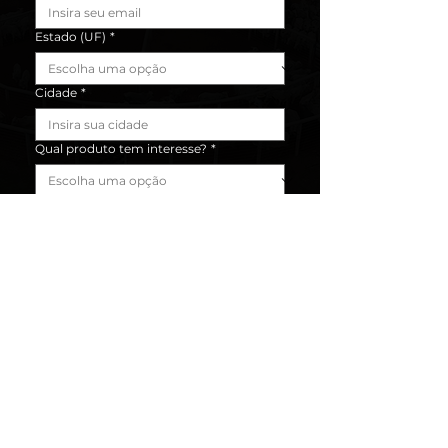
Estado (UF)
*
Cidade
*
Qual produto tem interesse?
*
Enviar
CONHEÇA OUTROS
MODELOS DE CURRAL
ANTI-STRESS & CONVENCIONAL