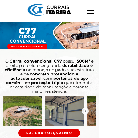
C77
CURRAL
CONVENCIONAL
QUERO SABER MAIS
O
Curral convencional C77
possui
500
M²
e
é feito para oferecer grande
durabilidade e
eficiência
no manejo do gado, sua estrutura
é de
concreto protendido e
autoadensável
, com
porteiras de aço
cortén
com
proteção tripla
que diminui a
necessidade de manutenção e garante
maior resistência.
SOLICITAR ORÇAMENTO