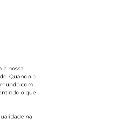
 a nossa 
ade. Quando o 
no mundo com 
antindo o que 
qualidade na 