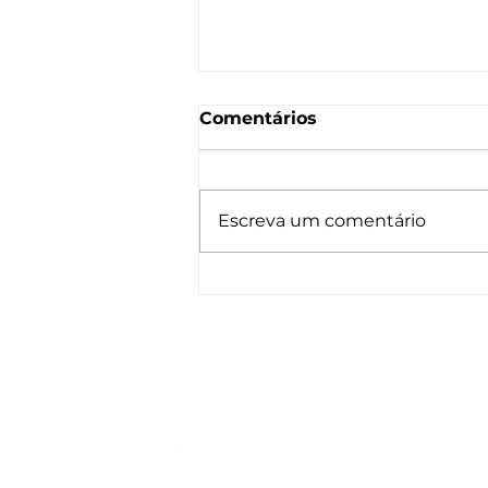
Comentários
Escreva um comentário
Currais Itabira confirma
presença na Agrishow
2026 com Lançamentos
Exclusivos!
50 anos contribuindo para uma pecuária