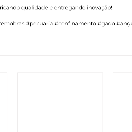
abricando qualidade e entregando inovação!
remobras
#pecuaria
#confinamento
#gado
#ang