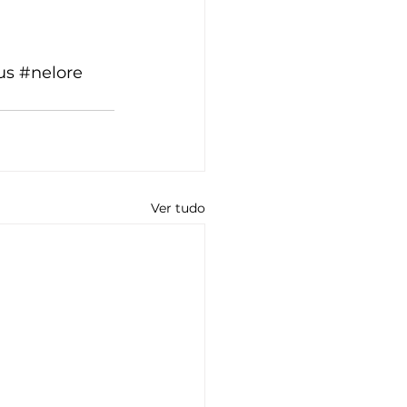
us
#nelore
Ver tudo