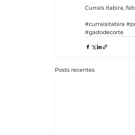
Currais Itabira, f
#curraisitabira
#p
#gadodecorte
Posts recentes