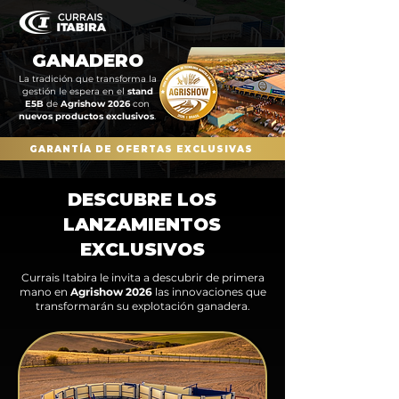
GANADERO
La tradición que transforma la
gestión le espera en el
stand
E5B
de
Agrishow 2026
con
nuevos productos exclusivos
.
GARANTÍA DE OFERTAS EXCLUSIVAS
DESCUBRE LOS
LANZAMIENTOS
EXCLUSIVOS
Currais Itabira le invita a descubrir de primera
mano en
Agrishow 2026
las innovaciones que
transformarán su explotación ganadera.