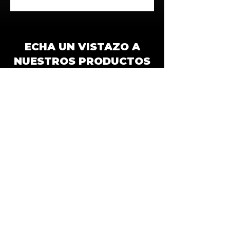
ECHA UN VISTAZO A
NUESTROS PRODUCTOS
CORRAL ANTI-ESTRÉS
El corral antiestrés es la tecnología más
moderna disponible en el sector para
optimizar y agilizar la manipulación de los
animales.