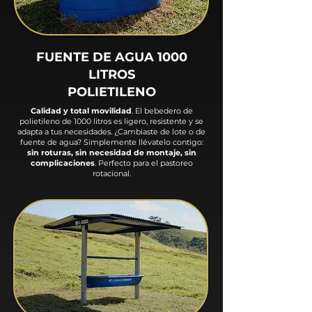
FUENTE DE AGUA 1000
LITROS
POLIETILENO
Calidad y total movilidad
. El bebedero de
polietileno de 1000 litros es ligero, resistente y se
adapta a tus necesidades. ¿Cambiaste de lote o de
fuente de agua? Simplemente llévatelo contigo:
sin roturas, sin necesidad de montaje, sin
complicaciones
. Perfecto para el pastoreo
rotacional.