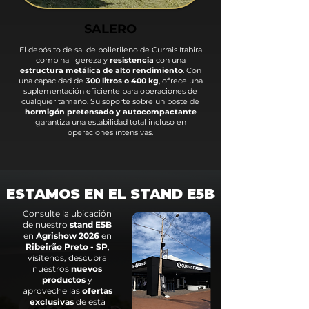
SALERO
El depósito de sal de polietileno de Currais Itabira
combina ligereza y
resistencia
con una
estructura metálica de alto rendimiento
. Con
una capacidad de
300 litros o 400 kg
, ofrece una
suplementación eficiente para operaciones de
cualquier tamaño. Su soporte sobre un poste de
hormigón pretensado y autocompactante
garantiza una estabilidad total incluso en
operaciones intensivas.
ESTAMOS EN EL STAND E5B
Consulte la ubicación
de nuestro
stand E5B
en
Agrishow 2026
en
Ribeirão Preto - SP
,
visítenos, descubra
nuestros
nuevos
productos
y
aproveche las
ofertas
exclusivas
de esta