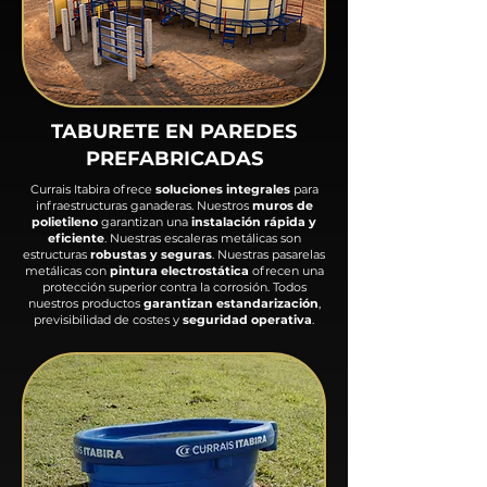
TABURETE EN PAREDES
PREFABRICADAS
Currais Itabira ofrece
soluciones integrales
para
infraestructuras ganaderas. Nuestros
muros de
polietileno
garantizan una
instalación rápida y
eficiente
. Nuestras escaleras metálicas son
estructuras
robustas y seguras
. Nuestras pasarelas
metálicas con
pintura electrostática
ofrecen una
protección superior contra la corrosión. Todos
nuestros productos
garantizan estandarización
,
previsibilidad de costes y
seguridad operativa
.